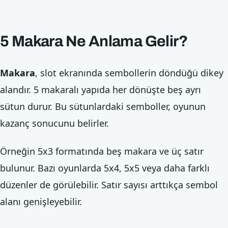
5 Makara Ne Anlama Gelir?
Makara
, slot ekranında sembollerin döndüğü dikey
alandır. 5 makaralı yapıda her dönüşte beş ayrı
sütun durur. Bu sütunlardaki semboller, oyunun
kazanç sonucunu belirler.
Örneğin 5x3 formatında beş makara ve üç satır
bulunur. Bazı oyunlarda 5x4, 5x5 veya daha farklı
düzenler de görülebilir. Satır sayısı arttıkça sembol
alanı genişleyebilir.