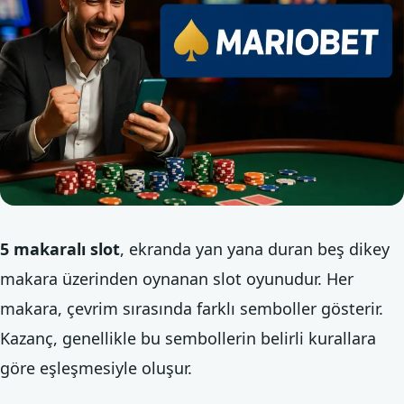
5 makaralı slot
, ekranda yan yana duran beş dikey
makara üzerinden oynanan slot oyunudur. Her
makara, çevrim sırasında farklı semboller gösterir.
Kazanç, genellikle bu sembollerin belirli kurallara
göre eşleşmesiyle oluşur.