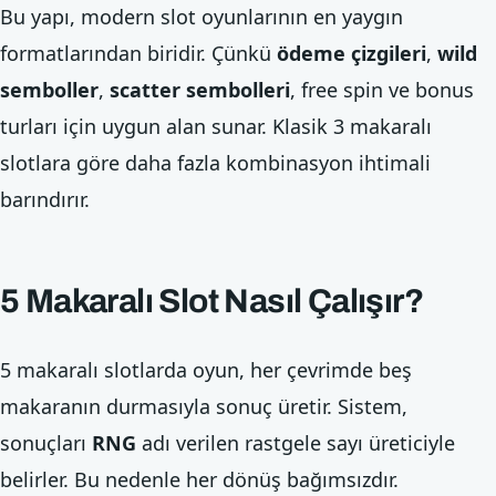
Bu yapı, modern slot oyunlarının en yaygın
formatlarından biridir. Çünkü
ödeme çizgileri
,
wild
semboller
,
scatter sembolleri
, free spin ve bonus
turları için uygun alan sunar. Klasik 3 makaralı
slotlara göre daha fazla kombinasyon ihtimali
barındırır.
5 Makaralı Slot Nasıl Çalışır?
5 makaralı slotlarda oyun, her çevrimde beş
makaranın durmasıyla sonuç üretir. Sistem,
sonuçları
RNG
adı verilen rastgele sayı üreticiyle
belirler. Bu nedenle her dönüş bağımsızdır.