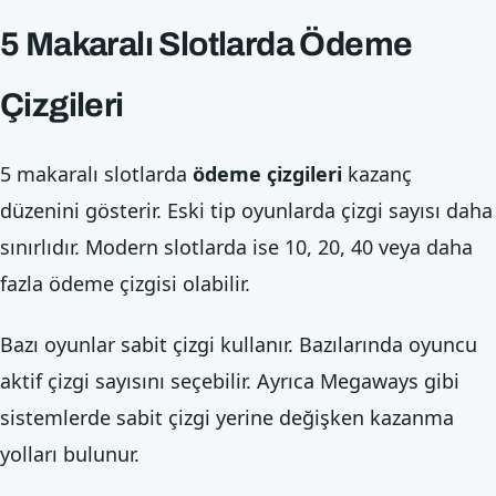
5 Makaralı Slotlarda Ödeme
Çizgileri
5 makaralı slotlarda
ödeme çizgileri
kazanç
düzenini gösterir. Eski tip oyunlarda çizgi sayısı daha
sınırlıdır. Modern slotlarda ise 10, 20, 40 veya daha
fazla ödeme çizgisi olabilir.
Bazı oyunlar sabit çizgi kullanır. Bazılarında oyuncu
aktif çizgi sayısını seçebilir. Ayrıca Megaways gibi
sistemlerde sabit çizgi yerine değişken kazanma
yolları bulunur.