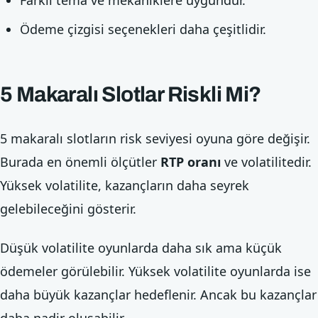
Ödeme çizgisi seçenekleri daha çeşitlidir.
5 Makaralı Slotlar Riskli Mi?
5 makaralı slotların risk seviyesi oyuna göre değişir.
Burada en önemli ölçütler
RTP oranı
ve volatilitedir.
Yüksek volatilite, kazançların daha seyrek
gelebileceğini gösterir.
Düşük volatilite oyunlarda daha sık ama küçük
ödemeler görülebilir. Yüksek volatilite oyunlarda ise
daha büyük kazançlar hedeflenir. Ancak bu kazançlar
daha nadir oluşabilir.