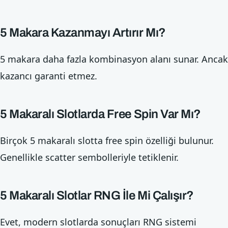
5 Makara Kazanmayı Artırır Mı?
5 makara daha fazla kombinasyon alanı sunar. Ancak
kazancı garanti etmez.
5 Makaralı Slotlarda Free Spin Var Mı?
Birçok 5 makaralı slotta free spin özelliği bulunur.
Genellikle scatter sembolleriyle tetiklenir.
5 Makaralı Slotlar RNG İle Mi Çalışır?
Evet, modern slotlarda sonuçları RNG sistemi