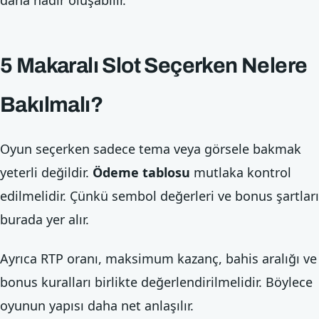
5 Makaralı Slot Seçerken Nelere
Bakılmalı?
Oyun seçerken sadece tema veya görsele bakmak
yeterli değildir.
Ödeme tablosu
mutlaka kontrol
edilmelidir. Çünkü sembol değerleri ve bonus şartları
burada yer alır.
Ayrıca RTP oranı, maksimum kazanç, bahis aralığı ve
bonus kuralları birlikte değerlendirilmelidir. Böylece
oyunun yapısı daha net anlaşılır.