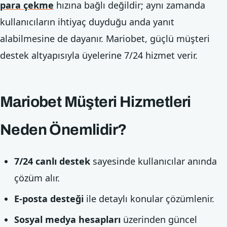
para çekme
hızına bağlı değildir; aynı zamanda
kullanıcıların ihtiyaç duyduğu anda yanıt
alabilmesine de dayanır. Mariobet, güçlü müşteri
destek altyapısıyla üyelerine 7/24 hizmet verir.
Mariobet Müşteri Hizmetleri
Neden Önemlidir?
7/24 canlı destek
sayesinde kullanıcılar anında
çözüm alır.
E-posta desteği
ile detaylı konular çözümlenir.
Sosyal medya hesapları
üzerinden güncel