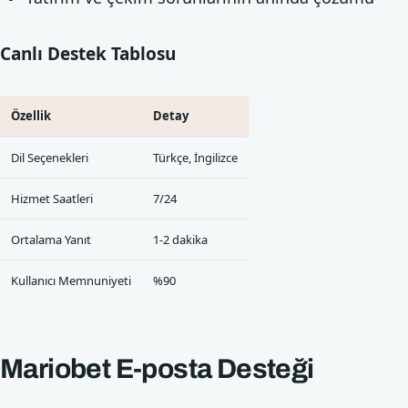
Canlı Destek Tablosu
Özellik
Detay
Dil Seçenekleri
Türkçe, İngilizce
Hizmet Saatleri
7/24
Ortalama Yanıt
1-2 dakika
Kullanıcı Memnuniyeti
%90
Mariobet E-posta Desteği