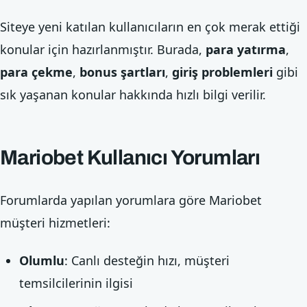
Siteye yeni katılan kullanıcıların en çok merak ettiği
konular için hazırlanmıştır. Burada,
para yatırma
,
para çekme
,
bonus şartları
,
giriş problemleri
gibi
sık yaşanan konular hakkında hızlı bilgi verilir.
Mariobet Kullanıcı Yorumları
Forumlarda yapılan yorumlara göre Mariobet
müşteri hizmetleri:
Olumlu
: Canlı desteğin hızı, müşteri
temsilcilerinin ilgisi