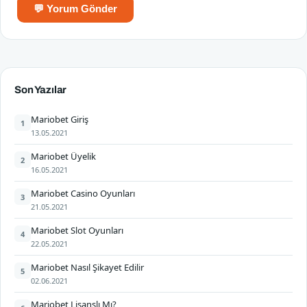
💬 Yorum Gönder
Son Yazılar
Mariobet Giriş
1
13.05.2021
Mariobet Üyelik
2
16.05.2021
Mariobet Casino Oyunları
3
21.05.2021
Mariobet Slot Oyunları
4
22.05.2021
Mariobet Nasıl Şikayet Edilir
5
02.06.2021
Mariobet Lisanslı Mı?