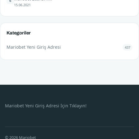
6
15.06.2021
Kategoriler
Mariobet Yeni Giriş Adresi
437
Mariobet Yeni Giriş Adresi İçin Tıklayın!
© 2026 Mariobet