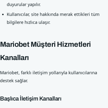
duyurular yapılır.
Kullanıcılar, site hakkında merak ettikleri tüm
bilgilere hızlıca ulaşır.
Mariobet Müşteri Hizmetleri
Kanalları
Mariobet, farklı iletişim yollarıyla kullanıcılarına
destek sağlar.
Başlıca İletişim Kanalları