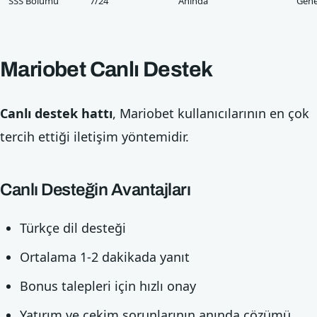
SSS Bölümü
7/24
Anında
Genel
Mariobet Canlı Destek
Canlı destek hattı
, Mariobet kullanıcılarının en çok
tercih ettiği iletişim yöntemidir.
Canlı Desteğin Avantajları
Türkçe dil desteği
Ortalama 1-2 dakikada yanıt
Bonus talepleri için hızlı onay
Yatırım ve çekim sorunlarının anında çözümü