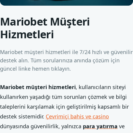
Mariobet Müşteri
Hizmetleri
Mariobet müşteri hizmetleri ile 7/24 hızlı ve güvenilir
destek alın. Tüm sorularınıza anında çözüm için
güncel linke hemen tıklayın.
Mariobet müşteri hizmetleri
, kullanıcıların siteyi
kullanırken yaşadığı tüm sorunları çözmek ve bilgi
taleplerini karşılamak için geliştirilmiş kapsamlı bir
destek sistemidir.
Çevrimiçi bahis ve casino
dünyasında güvenilirlik, yalnızca
para yatırma
ve