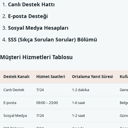
Canlı Destek Hattı
E-posta Desteği
Sosyal Medya Hesapları
SSS (Sıkça Sorulan Sorular) Bölümü
Müşteri Hizmetleri Tablosu
Destek Kanalı
Hizmet Saatleri
Ortalama Yanıt Süresi
Kull
Canlı Destek
7/24
1-2 dakika
Genel
E-posta
09:00 – 23:00
1-6 saat
Belge
Sosyal Medya
7/24
1-2 saat
Günc