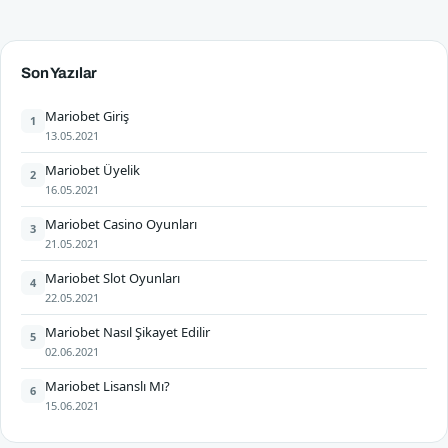
Son Yazılar
Mariobet Giriş
1
13.05.2021
Mariobet Üyelik
2
16.05.2021
Mariobet Casino Oyunları
3
21.05.2021
Mariobet Slot Oyunları
4
22.05.2021
Mariobet Nasıl Şikayet Edilir
5
02.06.2021
Mariobet Lisanslı Mı?
6
15.06.2021