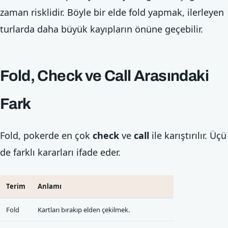
zaman risklidir. Böyle bir elde fold yapmak, ilerleyen
turlarda daha büyük kayıpların önüne geçebilir.
Fold, Check ve Call Arasındaki
Fark
Fold, pokerde en çok
check
ve
call
ile karıştırılır. Üçü
de farklı kararları ifade eder.
Terim
Anlamı
Fold
Kartları bırakıp elden çekilmek.