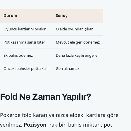
Durum
Sonuç
Oyuncu kartlarını bırakır
O elde oyundan çıkar
Pot kazanma şansı biter
Mevcut ele geri dönemez
Ek bahis ödemez
Daha fazla kaybı engeller
Önceki bahisler potta kalır
Geri alınamaz
Fold Ne Zaman Yapılır?
Pokerde fold kararı yalnızca eldeki kartlara göre
verilmez.
Pozisyon
, rakibin bahis miktarı, pot