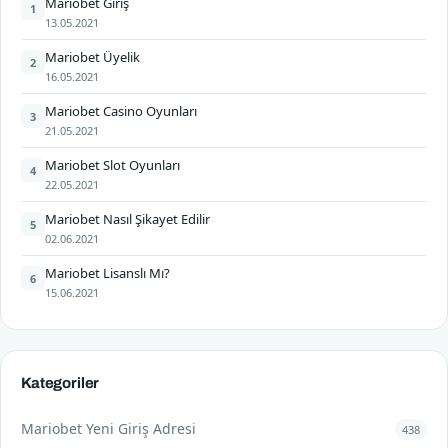
Mariobet Giriş
1
13.05.2021
Mariobet Üyelik
2
16.05.2021
Mariobet Casino Oyunları
3
21.05.2021
Mariobet Slot Oyunları
4
22.05.2021
Mariobet Nasıl Şikayet Edilir
5
02.06.2021
Mariobet Lisanslı Mı?
6
15.06.2021
Kategoriler
Mariobet Yeni Giriş Adresi
438