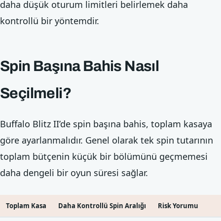
daha düşük oturum limitleri belirlemek daha
kontrollü bir yöntemdir.
Spin Başına Bahis Nasıl
Seçilmeli?
Buffalo Blitz II’de spin başına bahis, toplam kasaya
göre ayarlanmalıdır. Genel olarak tek spin tutarının
toplam bütçenin küçük bir bölümünü geçmemesi
daha dengeli bir oyun süresi sağlar.
Toplam Kasa
Daha Kontrollü Spin Aralığı
Risk Yorumu