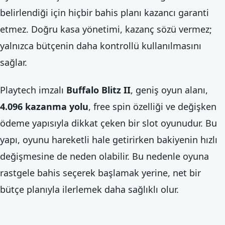
belirlendiği için hiçbir bahis planı kazancı garanti
etmez. Doğru kasa yönetimi, kazanç sözü vermez;
yalnızca bütçenin daha kontrollü kullanılmasını
sağlar.
Playtech imzalı
Buffalo Blitz II
, geniş oyun alanı,
4.096 kazanma yolu
, free spin özelliği ve değişken
ödeme yapısıyla dikkat çeken bir slot oyunudur. Bu
yapı, oyunu hareketli hale getirirken bakiyenin hızlı
değişmesine de neden olabilir. Bu nedenle oyuna
rastgele bahis seçerek başlamak yerine, net bir
bütçe planıyla ilerlemek daha sağlıklı olur.