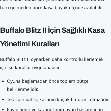
turu gelmeden önce kasa büyük ölçüde azalabilir.
Buffalo Blitz II İçin Sağlıklı Kasa
Yönetimi Kuralları
Buffalo Blitz II oynarken daha kontrollü ilerlemek
için şu kurallar uygulanabilir:
Oyuna başlamadan önce toplam bütçe
belirlenmelidir.
Tek spin bahsi, kasanın küçük bir oranı olmalıdır.
Kayıp limiti ve kazanç limiti oyun başlamadan