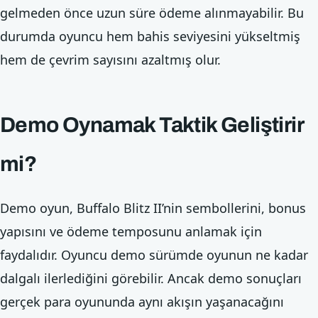
gelmeden önce uzun süre ödeme alınmayabilir. Bu
durumda oyuncu hem bahis seviyesini yükseltmiş
hem de çevrim sayısını azaltmış olur.
Demo Oynamak Taktik Geliştirir
mi?
Demo oyun, Buffalo Blitz II’nin sembollerini, bonus
yapısını ve ödeme temposunu anlamak için
faydalıdır. Oyuncu demo sürümde oyunun ne kadar
dalgalı ilerlediğini görebilir. Ancak demo sonuçları
gerçek para oyununda aynı akışın yaşanacağını