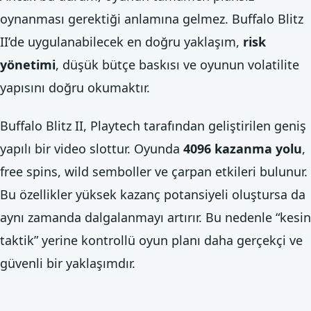
oynanması gerektiği anlamına gelmez. Buffalo Blitz
II’de uygulanabilecek en doğru yaklaşım,
risk
yönetimi
, düşük bütçe baskısı ve oyunun volatilite
yapısını doğru okumaktır.
Buffalo Blitz II, Playtech tarafından geliştirilen geniş
yapılı bir video slottur. Oyunda
4096 kazanma yolu
,
free spins, wild semboller ve çarpan etkileri bulunur.
Bu özellikler yüksek kazanç potansiyeli oluştursa da
aynı zamanda dalgalanmayı artırır. Bu nedenle “kesin
taktik” yerine kontrollü oyun planı daha gerçekçi ve
güvenli bir yaklaşımdır.