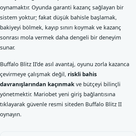
oynamaktır. Oyunda garanti kazanç sağlayan bir
sistem yoktur; fakat düşük bahisle başlamak,
bakiyeyi bölmek, kayıp sınırı koymak ve kazanç
sonrası mola vermek daha dengeli bir deneyim
sunar.
Buffalo Blitz II’de asıl avantaj, oyunu zorla kazanca
çevirmeye çalışmak değil,
riskli bahis
davranışlarından kaçınmak
ve bütçeyi bilinçli
yönetmektir. Mariobet yeni giriş bağlantısına
tıklayarak güvenle resmi siteden Buffalo Blitz II
oynayın.