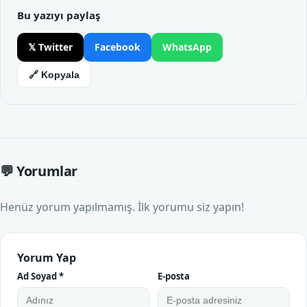
Bu yazıyı paylaş
𝕏 Twitter
Facebook
WhatsApp
🔗 Kopyala
💬 Yorumlar
Henüz yorum yapılmamış. İlk yorumu siz yapın!
Yorum Yap
Ad Soyad *
E-posta