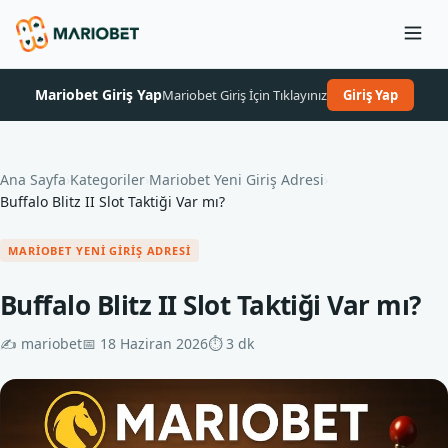
Mariobet Giriş Yap
Mariobet Giriş İçin Tıklayınız
Giriş Yap
Ana Sayfa
›
Kategoriler
›
Mariobet Yeni Giriş Adresi
›
Buffalo Blitz II Slot Taktiği Var mı?
MARIOBET YENI GIRIŞ ADRESI
Buffalo Blitz II Slot Taktiği Var mı?
✍️ mariobet
📅 18 Haziran 2026
⏱️ 3 dk