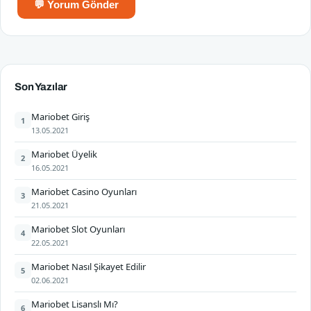
💬 Yorum Gönder
Son Yazılar
Mariobet Giriş
1
13.05.2021
Mariobet Üyelik
2
16.05.2021
Mariobet Casino Oyunları
3
21.05.2021
Mariobet Slot Oyunları
4
22.05.2021
Mariobet Nasıl Şikayet Edilir
5
02.06.2021
Mariobet Lisanslı Mı?
6