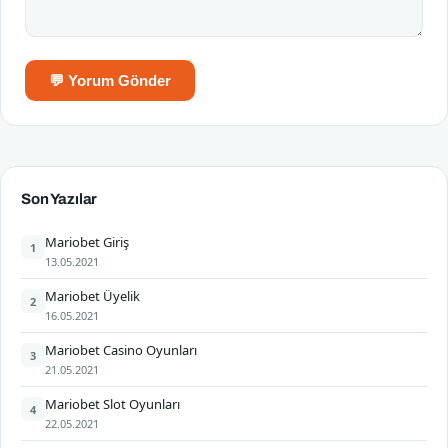
💬 Yorum Gönder
Son Yazılar
Mariobet Giriş
1
13.05.2021
Mariobet Üyelik
2
16.05.2021
Mariobet Casino Oyunları
3
21.05.2021
Mariobet Slot Oyunları
4
22.05.2021