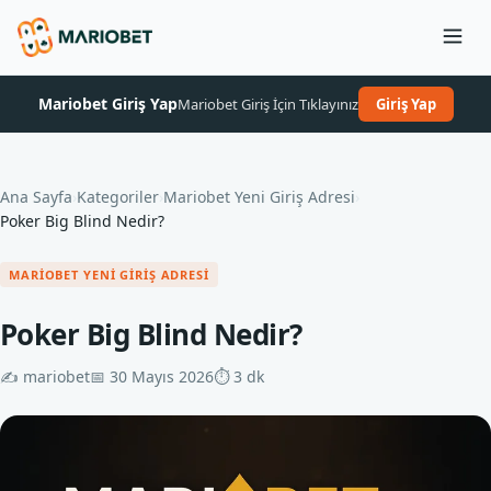
Mariobet Giriş Yap
Mariobet Giriş İçin Tıklayınız
Giriş Yap
Ana Sayfa
›
Kategoriler
›
Mariobet Yeni Giriş Adresi
›
Poker Big Blind Nedir?
MARIOBET YENI GIRIŞ ADRESI
Poker Big Blind Nedir?
✍️ mariobet
📅 30 Mayıs 2026
⏱️ 3 dk