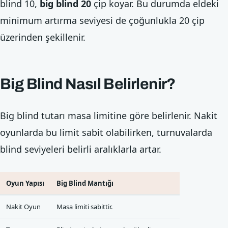
blind 10,
big blind 20
çip koyar. Bu durumda eldeki
minimum artırma seviyesi de çoğunlukla 20 çip
üzerinden şekillenir.
Big Blind Nasıl Belirlenir?
Big blind tutarı masa limitine göre belirlenir. Nakit
oyunlarda bu limit sabit olabilirken, turnuvalarda
blind seviyeleri belirli aralıklarla artar.
Oyun Yapısı
Big Blind Mantığı
Nakit Oyun
Masa limiti sabittir.