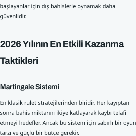
başlayanlar için dış bahislerle oynamak daha
güvenlidir.
2026 Yılının En Etkili Kazanma
Taktikleri
Martingale Sistemi
En klasik rulet stratejilerinden biridir. Her kayıptan
sonra bahis miktarını ikiye katlayarak kaybı telafi
etmeyi hedefler. Ancak bu sistem için sabırlı bir oyun
tarzı ve güçlü bir bütçe gerekir.