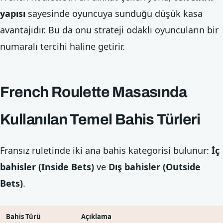
yapısı
sayesinde oyuncuya sunduğu düşük kasa
avantajıdır. Bu da onu strateji odaklı oyuncuların bir
numaralı tercihi haline getirir.
French Roulette Masasında
Kullanılan Temel Bahis Türleri
Fransız ruletinde iki ana bahis kategorisi bulunur:
İç
bahisler (Inside Bets)
ve
Dış bahisler (Outside
Bets)
.
Bahis Türü
Açıklama