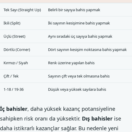
Tek Sayı (Straight Up)
Belirli bir sayıya bahis yapmak
İkili (Split)
İki sayının kesişimine bahis yapmak
Üçlü (Street)
Aynı sıradaki üç sayıya bahis yapmak
Dörtlü (Corner)
Dört sayının kesişim noktasına bahis yapmak
Kırmızı / Siyah
Renk üzerine yapılan bahis
Çift / Tek
Sayının çift veya tek olmasına bahis
1-18 / 19-36
Düşük veya yüksek sayılara bahis
İç bahisler
, daha yüksek kazanç potansiyeline
sahipken risk oranı da yüksektir.
Dış bahisler
ise
daha istikrarlı kazançlar sağlar. Bu nedenle yeni