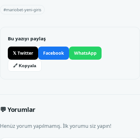
#mariobet-yeni-giris
Bu yazıyı paylaş
𝕏 Twitter
Facebook
WhatsApp
🔗 Kopyala
💬 Yorumlar
Henüz yorum yapılmamış. İlk yorumu siz yapın!