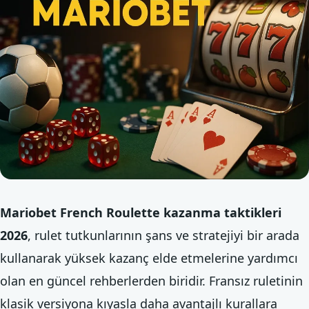
Mariobet French Roulette kazanma taktikleri
2026
, rulet tutkunlarının şans ve stratejiyi bir arada
kullanarak yüksek kazanç elde etmelerine yardımcı
olan en güncel rehberlerden biridir. Fransız ruletinin
klasik versiyona kıyasla daha avantajlı kurallara