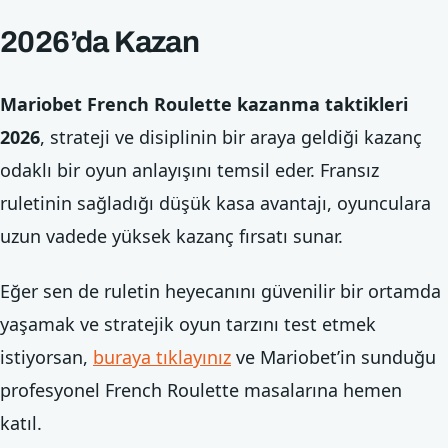
2026’da Kazan
Mariobet French Roulette kazanma taktikleri
2026
, strateji ve disiplinin bir araya geldiği kazanç
odaklı bir oyun anlayışını temsil eder. Fransız
ruletinin sağladığı düşük kasa avantajı, oyunculara
uzun vadede yüksek kazanç fırsatı sunar.
Eğer sen de ruletin heyecanını güvenilir bir ortamda
yaşamak ve stratejik oyun tarzını test etmek
istiyorsan,
buraya tıklayınız
ve Mariobet’in sunduğu
profesyonel French Roulette masalarına hemen
katıl.