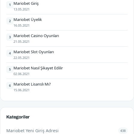
Mariobet Giriş
1
13.05.2021
Mariobet Üyelik
2
16.05.2021
Mariobet Casino Oyunları
3
21.05.2021
Mariobet Slot Oyunları
4
22.05.2021
Mariobet Nasıl Şikayet Edilir
5
02.06.2021
Mariobet Lisanslı Mı?
6
15.06.2021
Kategoriler
Mariobet Yeni Giriş Adresi
438