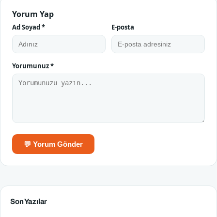
Yorum Yap
Ad Soyad *
E-posta
Yorumunuz *
💬 Yorum Gönder
Son Yazılar