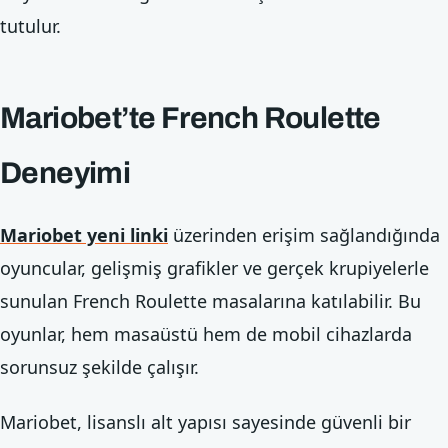
tutulur.
Mariobet’te French Roulette
Deneyimi
Mariobet yeni linki
üzerinden erişim sağlandığında
oyuncular, gelişmiş grafikler ve gerçek krupiyelerle
sunulan French Roulette masalarına katılabilir. Bu
oyunlar, hem masaüstü hem de mobil cihazlarda
sorunsuz şekilde çalışır.
Mariobet, lisanslı alt yapısı sayesinde güvenli bir