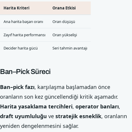
Harita Kriteri
Orana Etkisi
Ana harita başarı oranı
Oran düşüşü
Zayıf harita performansı
Oran yükselişi
Decider harita gücü
Seri tahmin avantajı
Ban–Pick Süreci
Ban–pick fazı
, karşılaşma başlamadan önce
oranların son kez güncellendiği kritik aşamadır.
Harita yasaklama tercihleri
,
operator banları
,
draft uyumluluğu
ve
stratejik esneklik
, oranların
yeniden dengelenmesini sağlar.