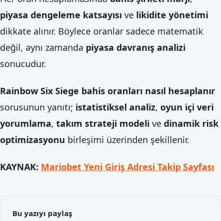
piyasa dengeleme katsayısı
ve
likidite yönetimi
dikkate alınır. Böylece oranlar sadece matematik
değil, aynı zamanda
piyasa davranış analizi
sonucudur.
Rainbow Six Siege bahis oranları nasıl hesaplanır
sorusunun yanıtı;
istatistiksel analiz
,
oyun içi veri
yorumlama
,
takım strateji modeli
ve
dinamik risk
optimizasyonu
birleşimi üzerinden şekillenir.
KAYNAK:
Mariobet Yeni Giriş Adresi Takip Sayfası
Bu yazıyı paylaş