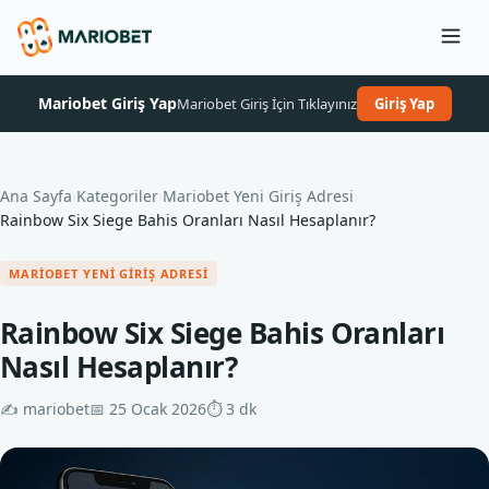
Mariobet Giriş Yap
Mariobet Giriş İçin Tıklayınız
Giriş Yap
Ana Sayfa
›
Kategoriler
›
Mariobet Yeni Giriş Adresi
›
Rainbow Six Siege Bahis Oranları Nasıl Hesaplanır?
MARIOBET YENI GIRIŞ ADRESI
Rainbow Six Siege Bahis Oranları
Nasıl Hesaplanır?
✍️ mariobet
📅 25 Ocak 2026
⏱️ 3 dk