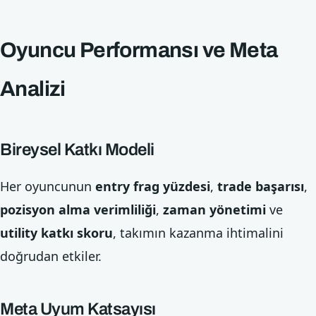
Oyuncu Performansı ve Meta
Analizi
Bireysel Katkı Modeli
Her oyuncunun
entry frag yüzdesi
,
trade başarısı
,
pozisyon alma verimliliği
,
zaman yönetimi
ve
utility katkı skoru
, takımın kazanma ihtimalini
doğrudan etkiler.
Meta Uyum Katsayısı