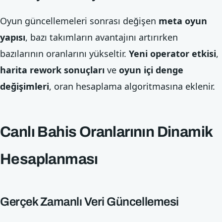
Oyun güncellemeleri sonrası değişen
meta oyun
yapısı
, bazı takımların avantajını artırırken
bazılarının oranlarını yükseltir.
Yeni operator etkisi
,
harita rework sonuçları
ve
oyun içi denge
değişimleri
, oran hesaplama algoritmasına eklenir.
Canlı Bahis Oranlarının Dinamik
Hesaplanması
Gerçek Zamanlı Veri Güncellemesi