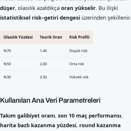
düşer
, olasılık azaldıkça
oran yükselir
. Bu ilişki
istatistiksel risk–getiri dengesi
üzerinden şekillenir.
Olasılık Yüzdesi
Teorik Oran
Risk Profili
%70
1.40
Düşük risk
%50
2.00
Orta risk
%30
3.30
Yüksek risk
Kullanılan Ana Veri Parametreleri
Takım galibiyet oranı
,
son 10 maç performansı
,
harita bazlı kazanma yüzdesi
,
round kazanma