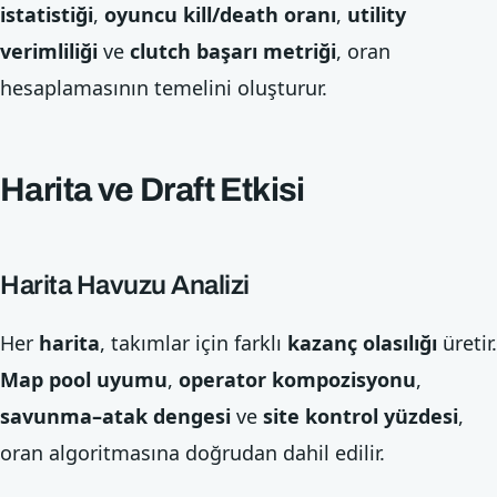
istatistiği
,
oyuncu kill/death oranı
,
utility
verimliliği
ve
clutch başarı metriği
, oran
hesaplamasının temelini oluşturur.
Harita ve Draft Etkisi
Harita Havuzu Analizi
Her
harita
, takımlar için farklı
kazanç olasılığı
üretir.
Map pool uyumu
,
operator kompozisyonu
,
savunma–atak dengesi
ve
site kontrol yüzdesi
,
oran algoritmasına doğrudan dahil edilir.