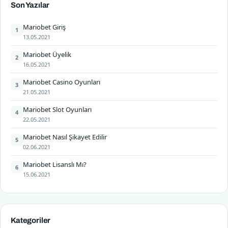
Son Yazılar
Mariobet Giriş
1
13.05.2021
Mariobet Üyelik
2
16.05.2021
Mariobet Casino Oyunları
3
21.05.2021
Mariobet Slot Oyunları
4
22.05.2021
Mariobet Nasıl Şikayet Edilir
5
02.06.2021
Mariobet Lisanslı Mı?
6
15.06.2021
Kategoriler