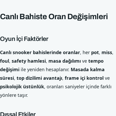
Canlı Bahiste Oran Değişimleri
Oyun İçi Faktörler
Canlı snooker bahislerinde oranlar
, her
pot
,
miss
,
foul
,
safety hamlesi
,
masa dağılımı
ve
tempo
değişimi
ile yeniden hesaplanır.
Masada kalma
süresi
,
top dizilimi avantajı
,
frame içi kontrol
ve
psikolojik üstünlük
, oranları saniyeler içinde farklı
yönlere taşır.
Dışsal Etkiler