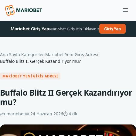
Mariobet Giriş Yap
Mariobet Giriş İçin Tıklayınız
Giriş Yap
Ana Sayfa
›
Kategoriler
›
Mariobet Yeni Giriş Adresi
›
Buffalo Blitz II Gerçek Kazandırıyor mu?
MARIOBET YENI GIRIŞ ADRESI
Buffalo Blitz II Gerçek Kazandırıyor
mu?
✍️ mariobet
📅 24 Haziran 2026
⏱️ 4 dk