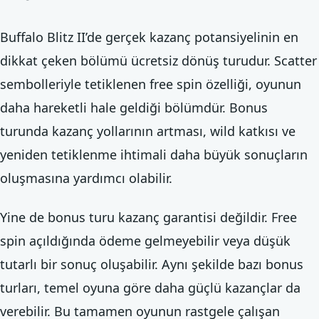
Buffalo Blitz II’de gerçek kazanç potansiyelinin en
dikkat çeken bölümü ücretsiz dönüş turudur. Scatter
sembolleriyle tetiklenen free spin özelliği, oyunun
daha hareketli hale geldiği bölümdür. Bonus
turunda kazanç yollarının artması, wild katkısı ve
yeniden tetiklenme ihtimali daha büyük sonuçların
oluşmasına yardımcı olabilir.
Yine de bonus turu kazanç garantisi değildir. Free
spin açıldığında ödeme gelmeyebilir veya düşük
tutarlı bir sonuç oluşabilir. Aynı şekilde bazı bonus
turları, temel oyuna göre daha güçlü kazançlar da
verebilir. Bu tamamen oyunun rastgele çalışan