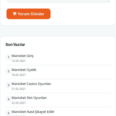
💬 Yorum Gönder
Son Yazılar
Mariobet Giriş
1
13.05.2021
Mariobet Üyelik
2
16.05.2021
Mariobet Casino Oyunları
3
21.05.2021
Mariobet Slot Oyunları
4
22.05.2021
Mariobet Nasıl Şikayet Edilir
5