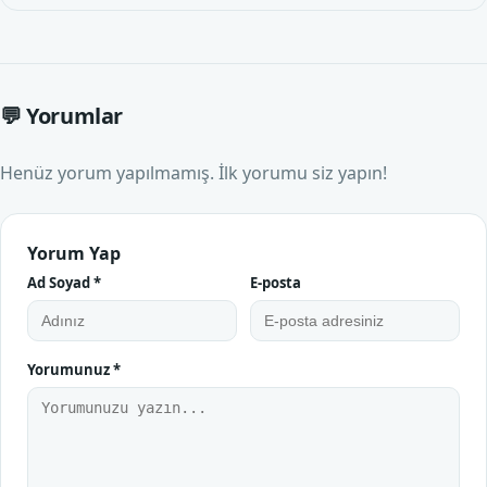
💬 Yorumlar
Henüz yorum yapılmamış. İlk yorumu siz yapın!
Yorum Yap
Ad Soyad *
E-posta
Yorumunuz *