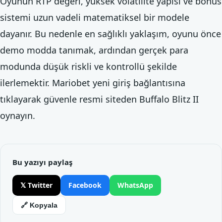
Oyunun RTP değeri, yüksek volatilite yapısı ve bonus
sistemi uzun vadeli matematiksel bir modele
dayanır. Bu nedenle en sağlıklı yaklaşım, oyunu önce
demo modda tanımak, ardından gerçek para
modunda düşük riskli ve kontrollü şekilde
ilerlemektir. Mariobet yeni giriş bağlantısına
tıklayarak güvenle resmi siteden Buffalo Blitz II
oynayın.
Bu yazıyı paylaş
𝕏 Twitter
Facebook
WhatsApp
🔗 Kopyala