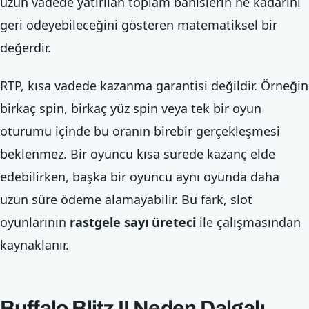
uzun vadede yatırılan toplam bahislerin ne kadarını
geri ödeyebileceğini gösteren matematiksel bir
değerdir.
RTP, kısa vadede kazanma garantisi değildir. Örneğin
birkaç spin, birkaç yüz spin veya tek bir oyun
oturumu içinde bu oranın birebir gerçekleşmesi
beklenmez. Bir oyuncu kısa sürede kazanç elde
edebilirken, başka bir oyuncu aynı oyunda daha
uzun süre ödeme alamayabilir. Bu fark, slot
oyunlarının
rastgele sayı üreteci
ile çalışmasından
kaynaklanır.
Buffalo Blitz II Neden Dalgalı