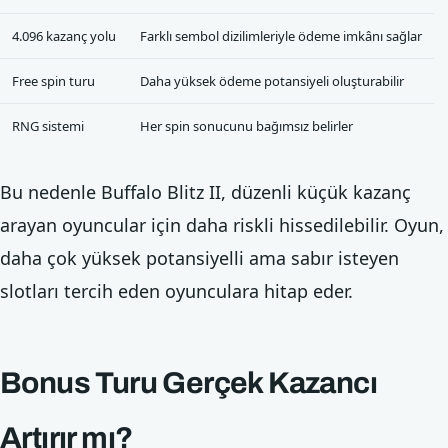
4.096 kazanç yolu
Farklı sembol dizilimleriyle ödeme imkânı sağlar
Free spin turu
Daha yüksek ödeme potansiyeli oluşturabilir
RNG sistemi
Her spin sonucunu bağımsız belirler
Bu nedenle Buffalo Blitz II, düzenli küçük kazanç
arayan oyuncular için daha riskli hissedilebilir. Oyun,
daha çok yüksek potansiyelli ama sabır isteyen
slotları tercih eden oyunculara hitap eder.
Bonus Turu Gerçek Kazancı
Artırır mı?