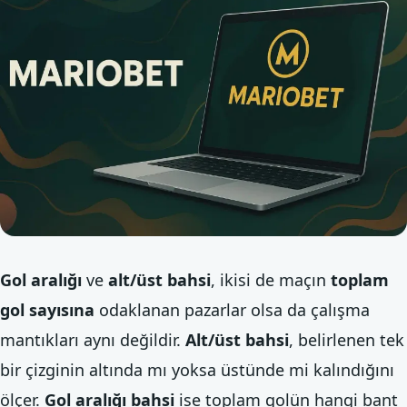
Gol aralığı
ve
alt/üst bahsi
, ikisi de maçın
toplam
gol sayısına
odaklanan pazarlar olsa da çalışma
mantıkları aynı değildir.
Alt/üst bahsi
, belirlenen tek
bir çizginin altında mı yoksa üstünde mi kalındığını
ölçer.
Gol aralığı bahsi
ise toplam golün hangi bant