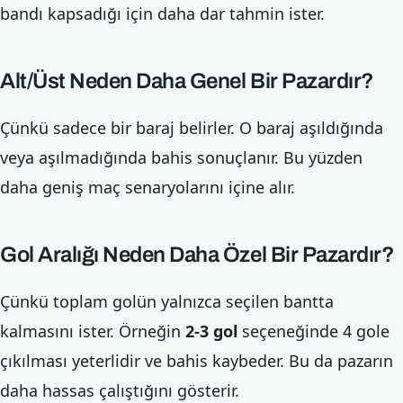
bandı kapsadığı için daha dar tahmin ister.
Alt/Üst Neden Daha Genel Bir Pazardır?
Çünkü sadece bir baraj belirler. O baraj aşıldığında
veya aşılmadığında bahis sonuçlanır. Bu yüzden
daha geniş maç senaryolarını içine alır.
Gol Aralığı Neden Daha Özel Bir Pazardır?
Çünkü toplam golün yalnızca seçilen bantta
kalmasını ister. Örneğin
2-3 gol
seçeneğinde 4 gole
çıkılması yeterlidir ve bahis kaybeder. Bu da pazarın
daha hassas çalıştığını gösterir.