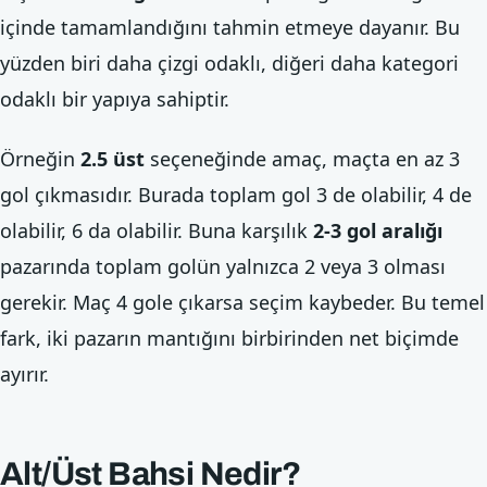
içinde tamamlandığını tahmin etmeye dayanır. Bu
yüzden biri daha çizgi odaklı, diğeri daha kategori
odaklı bir yapıya sahiptir.
Örneğin
2.5 üst
seçeneğinde amaç, maçta en az 3
gol çıkmasıdır. Burada toplam gol 3 de olabilir, 4 de
olabilir, 6 da olabilir. Buna karşılık
2-3 gol aralığı
pazarında toplam golün yalnızca 2 veya 3 olması
gerekir. Maç 4 gole çıkarsa seçim kaybeder. Bu temel
fark, iki pazarın mantığını birbirinden net biçimde
ayırır.
Alt/Üst Bahsi Nedir?