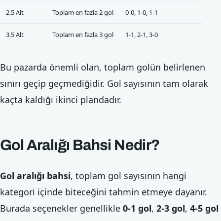
2.5 Alt
Toplam en fazla 2 gol
0-0, 1-0, 1-1
3.5 Alt
Toplam en fazla 3 gol
1-1, 2-1, 3-0
Bu pazarda önemli olan, toplam golün belirlenen
sınırı geçip geçmediğidir. Gol sayısının tam olarak
kaçta kaldığı ikinci plandadır.
Gol Aralığı Bahsi Nedir?
Gol aralığı bahsi
, toplam gol sayısının hangi
kategori içinde biteceğini tahmin etmeye dayanır.
Burada seçenekler genellikle
0-1 gol
,
2-3 gol
,
4-5 gol