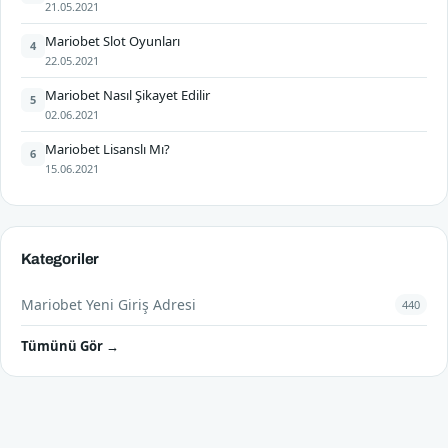
21.05.2021
Mariobet Slot Oyunları
4
22.05.2021
Mariobet Nasıl Şikayet Edilir
5
02.06.2021
Mariobet Lisanslı Mı?
6
15.06.2021
Kategoriler
Mariobet Yeni Giriş Adresi
440
Tümünü Gör →