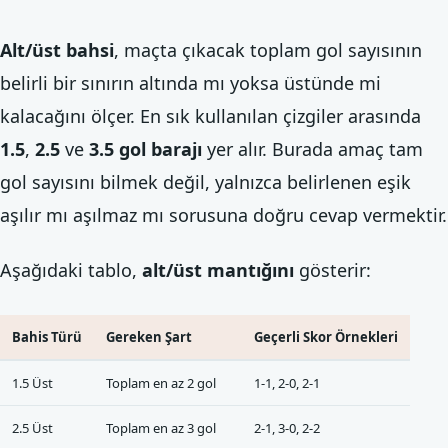
Alt/üst bahsi
, maçta çıkacak toplam gol sayısının
belirli bir sınırın altında mı yoksa üstünde mi
kalacağını ölçer. En sık kullanılan çizgiler arasında
1.5
,
2.5
ve
3.5 gol barajı
yer alır. Burada amaç tam
gol sayısını bilmek değil, yalnızca belirlenen eşik
aşılır mı aşılmaz mı sorusuna doğru cevap vermektir.
Aşağıdaki tablo,
alt/üst mantığını
gösterir:
Bahis Türü
Gereken Şart
Geçerli Skor Örnekleri
1.5 Üst
Toplam en az 2 gol
1-1, 2-0, 2-1
2.5 Üst
Toplam en az 3 gol
2-1, 3-0, 2-2