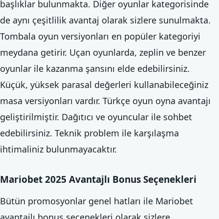
başlıklar bulunmakta. Diğer oyunlar kategorisinde
de aynı çeşitlilik avantaj olarak sizlere sunulmakta.
Tombala oyun versiyonları en popüler kategoriyi
meydana getirir. Uçan oyunlarda, zeplin ve benzer
oyunlar ile kazanma şansını elde edebilirsiniz.
Küçük, yüksek parasal değerleri kullanabileceğiniz
masa versiyonları vardır. Türkçe oyun oyna avantajı
geliştirilmiştir. Dağıtıcı ve oyuncular ile sohbet
edebilirsiniz. Teknik problem ile karşılaşma
ihtimaliniz bulunmayacaktır.
Mariobet 2025 Avantajlı Bonus Seçenekleri
Bütün promosyonlar genel hatları ile Mariobet
avantajlı bonus seçenekleri olarak sizlere