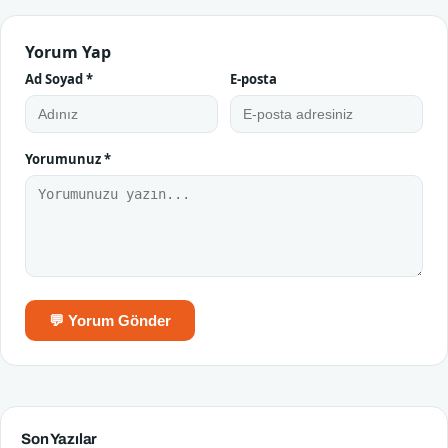
Yorum Yap
Ad Soyad *
E-posta
Yorumunuz *
💬 Yorum Gönder
Son Yazılar