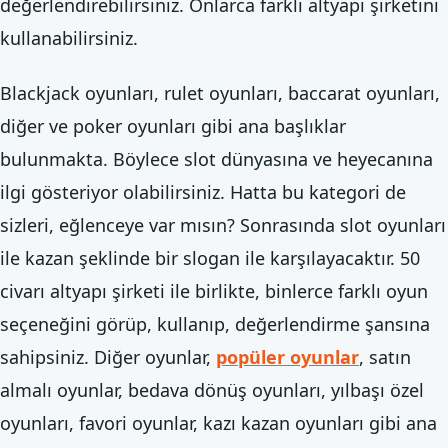
değerlendirebilirsiniz. Onlarca farklı altyapı şirketini
kullanabilirsiniz.
Blackjack oyunları, rulet oyunları, baccarat oyunları,
diğer ve poker oyunları gibi ana başlıklar
bulunmakta. Böylece slot dünyasına ve heyecanına
ilgi gösteriyor olabilirsiniz. Hatta bu kategori de
sizleri, eğlenceye var mısın? Sonrasında slot oyunları
ile kazan şeklinde bir slogan ile karşılayacaktır. 50
civarı altyapı şirketi ile birlikte, binlerce farklı oyun
seçeneğini görüp, kullanıp, değerlendirme şansına
sahipsiniz. Diğer oyunlar,
popüler oyunlar
, satın
almalı oyunlar, bedava dönüş oyunları, yılbaşı özel
oyunları, favori oyunlar, kazı kazan oyunları gibi ana