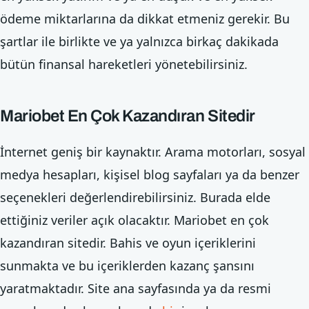
ödeme miktarlarına da dikkat etmeniz gerekir. Bu
şartlar ile birlikte ve ya yalnızca birkaç dakikada
bütün finansal hareketleri yönetebilirsiniz.
Mariobet En Çok Kazandıran Sitedir
İnternet geniş bir kaynaktır. Arama motorları, sosyal
medya hesapları, kişisel blog sayfaları ya da benzer
seçenekleri değerlendirebilirsiniz. Burada elde
ettiğiniz veriler açık olacaktır. Mariobet en çok
kazandıran sitedir. Bahis ve oyun içeriklerini
sunmakta ve bu içeriklerden kazanç şansını
yaratmaktadır. Site ana sayfasında ya da resmi