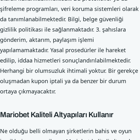
şifreleme programları, veri koruma sistemleri olarak
da tanımlanabilmektedir. Bilgi, belge güvenliği
gizlilik politikası ile sağlanmaktadır. 3. şahıslara
gönderim, aktarım, paylaşım işlemi
yapılamamaktadır. Yasal prosedürler ile hareket
edilip, iddaa hizmetleri sonuçlandırılabilmektedir.
Herhangi bir olumsuzluk ihtimali yoktur. Bir gerekçe
oluşmadan kupon iptali ya da benzer bir durum
ortaya çıkmayacaktır.
Mariobet Kaliteli Altyapıları Kullanır
Ne olduğu belli olmayan şirketlerin bahis ve oyun