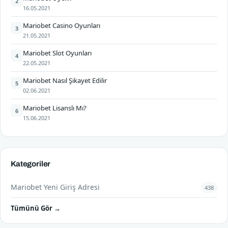
2
16.05.2021
Mariobet Casino Oyunları
3
21.05.2021
Mariobet Slot Oyunları
4
22.05.2021
Mariobet Nasıl Şikayet Edilir
5
02.06.2021
Mariobet Lisanslı Mı?
6
15.06.2021
Kategoriler
Mariobet Yeni Giriş Adresi
438
Tümünü Gör →