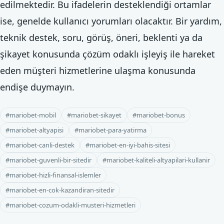
edilmektedir. Bu ifadelerin desteklendiği ortamlar
ise, genelde kullanıcı yorumları olacaktır. Bir yardım,
teknik destek, soru, görüş, öneri, beklenti ya da
şikayet konusunda çözüm odaklı işleyiş ile hareket
eden müşteri hizmetlerine ulaşma konusunda
endişe duymayın.
#mariobet-mobil
#mariobet-sikayet
#mariobet-bonus
#mariobet-altyapisi
#mariobet-para-yatirma
#mariobet-canli-destek
#mariobet-en-iyi-bahis-sitesi
#mariobet-guvenli-bir-sitedir
#mariobet-kaliteli-altyapilari-kullanir
#mariobet-hizli-finansal-islemler
#mariobet-en-cok-kazandiran-sitedir
#mariobet-cozum-odakli-musteri-hizmetleri