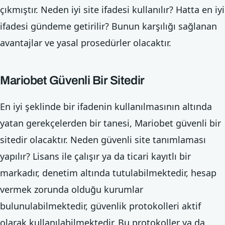
çıkmıştır. Neden iyi site ifadesi kullanılır? Hatta en iyi
ifadesi gündeme getirilir? Bunun karşılığı sağlanan
avantajlar ve yasal prosedürler olacaktır.
Mariobet Güvenli Bir Sitedir
En iyi şeklinde bir ifadenin kullanılmasının altında
yatan gerekçelerden bir tanesi, Mariobet güvenli bir
sitedir olacaktır. Neden güvenli site tanımlaması
yapılır? Lisans ile çalışır ya da ticari kayıtlı bir
markadır, denetim altında tutulabilmektedir, hesap
vermek zorunda olduğu kurumlar
bulunulabilmektedir, güvenlik protokolleri aktif
olarak kullanılabilmektedir. Bu protokoller ya da