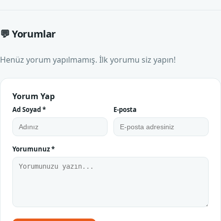
💬 Yorumlar
Henüz yorum yapılmamış. İlk yorumu siz yapın!
Yorum Yap
Ad Soyad *
E-posta
Yorumunuz *