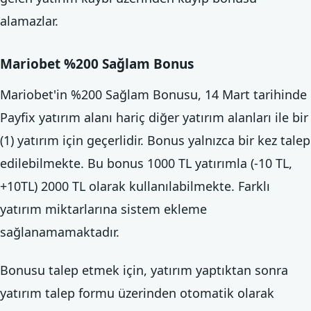
alamazlar.
Mariobet %200 Sağlam Bonus
Mariobet'in %200 Sağlam Bonusu, 14 Mart tarihinde
Payfix yatırım alanı hariç diğer yatırım alanları ile bir
(1) yatırım için geçerlidir. Bonus yalnızca bir kez talep
edilebilmekte. Bu bonus 1000 TL yatırımla (-10 TL,
+10TL) 2000 TL olarak kullanılabilmekte. Farklı
yatırım miktarlarına sistem ekleme
sağlanamamaktadır.
Bonusu talep etmek için, yatırım yaptıktan sonra
yatırım talep formu üzerinden otomatik olarak