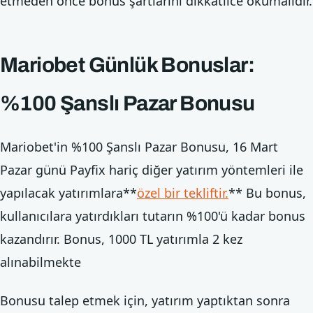
etmeden önce bonus şartlarını dikkatlice okumalıdır.
Mariobet Günlük Bonuslar:
%100 Şanslı Pazar Bonusu
Mariobet'in %100 Şanslı Pazar Bonusu, 16 Mart
Pazar günü Payfix hariç diğer yatırım yöntemleri ile
yapılacak yatırımlara**
özel bir tekliftir.
** Bu bonus,
kullanıcılara yatırdıkları tutarın %100'ü kadar bonus
kazandırır. Bonus, 1000 TL yatırımla 2 kez
alınabilmekte
Bonusu talep etmek için, yatırım yaptıktan sonra