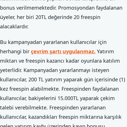
bonus verilmemektedir. Promosyondan faydalanan
üyeler, her biri 20TL değerinde 20 freespin
alacaklardır.
Bu kampanyadan yararlanan kullanıcılar için
herhangi bir
çevrim şartı uygulanmaz.
Yatırım
miktarı ve freespin kazancı kadar oyunlara katılım
yeterlidir. Kampanyadan yararlanmayı isteyen
kullanıcılar, 200 TL yatırım yaparak gün içerisinde (1)
kez freespin alabilmekte. Freespinden faydalanan
kullanıcılar, bakiyelerini 15.000TL yaparak çekim
talebi verebilmekte. Freespinden yararlanan
kullanıcılar, kazandıkları freespin miktarına karşılık
gelen yatırım kaybı üzerinden kayıp bonusu