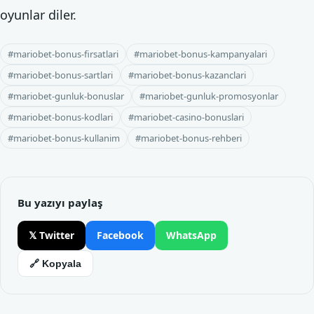
oyunlar diler.
#mariobet-bonus-firsatlari
#mariobet-bonus-kampanyalari
#mariobet-bonus-sartlari
#mariobet-bonus-kazanclari
#mariobet-gunluk-bonuslar
#mariobet-gunluk-promosyonlar
#mariobet-bonus-kodlari
#mariobet-casino-bonuslari
#mariobet-bonus-kullanim
#mariobet-bonus-rehberi
Bu yazıyı paylaş
𝕏 Twitter
Facebook
WhatsApp
🔗 Kopyala