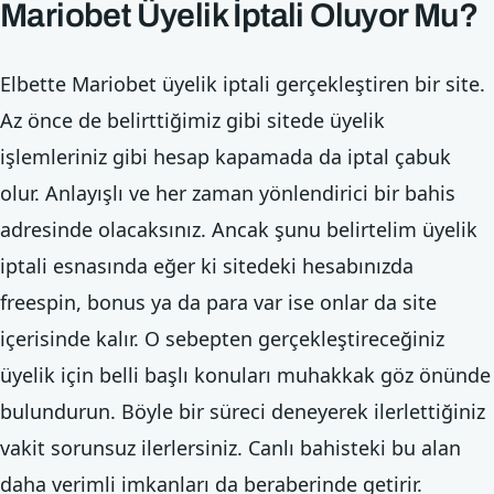
Mariobet Üyelik İptali Oluyor Mu?
Elbette Mariobet üyelik iptali gerçekleştiren bir site.
Az önce de belirttiğimiz gibi sitede üyelik
işlemleriniz gibi hesap kapamada da iptal çabuk
olur. Anlayışlı ve her zaman yönlendirici bir bahis
adresinde olacaksınız. Ancak şunu belirtelim üyelik
iptali esnasında eğer ki sitedeki hesabınızda
freespin, bonus ya da para var ise onlar da site
içerisinde kalır. O sebepten gerçekleştireceğiniz
üyelik için belli başlı konuları muhakkak göz önünde
bulundurun. Böyle bir süreci deneyerek ilerlettiğiniz
vakit sorunsuz ilerlersiniz. Canlı bahisteki bu alan
daha verimli imkanları da beraberinde getirir.