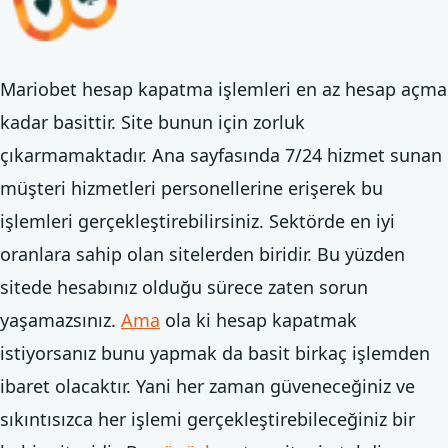
Mariobet hesap kapatma işlemleri en az hesap açma
kadar basittir. Site bunun için zorluk
çıkarmamaktadır. Ana sayfasında 7/24 hizmet sunan
müşteri hizmetleri personellerine erişerek bu
işlemleri gerçekleştirebilirsiniz. Sektörde en iyi
oranlara sahip olan sitelerden biridir. Bu yüzden
sitede hesabınız olduğu sürece zaten sorun
yaşamazsınız.
Ama
ola ki hesap kapatmak
istiyorsanız bunu yapmak da basit birkaç işlemden
ibaret olacaktır. Yani her zaman güveneceğiniz ve
sıkıntısızca her işlemi gerçekleştirebileceğiniz bir