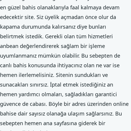
en güzel bahis olanaklarıyla faal kalmaya devam
edecektir site. Siz üyelik açmadan önce olur da
kapama durumunda kalırsanız diye bunları
belirtmek istedik. Gerekli olan tüm hizmetleri
anbean değerlendirerek sağlam bir işleme
uyumlanmanız mümkün olabilir. Bu sebepten de
canlı bahis konusunda ihtiyacınız olan ne var ise
hemen ilerlemelisiniz. Sitenin sundukları ve
sunacakları sınırsız. İptal etmek istediğiniz an
hemen yardımcı olmaları, sağladıkları garantici
güvence de cabası. Böyle bir adres üzerinden online
bahise dair sayısız olanağa ulaşım sağlarsınız. Bu
sebepten hemen ana sayfasına giderek bir