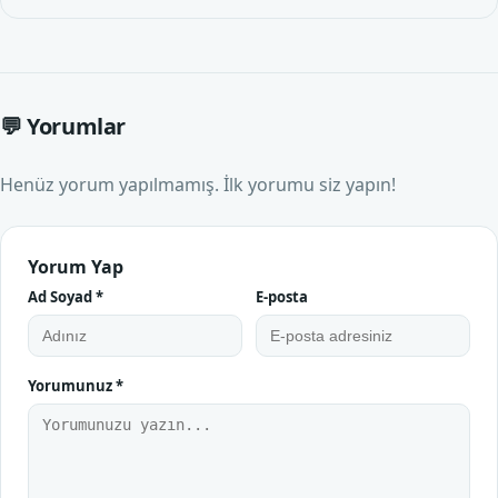
💬 Yorumlar
Henüz yorum yapılmamış. İlk yorumu siz yapın!
Yorum Yap
Ad Soyad *
E-posta
Yorumunuz *