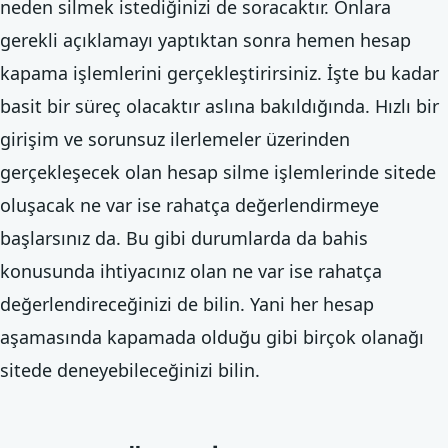
neden silmek istediğinizi de soracaktır. Onlara
gerekli açıklamayı yaptıktan sonra hemen hesap
kapama işlemlerini gerçekleştirirsiniz. İşte bu kadar
basit bir süreç olacaktır aslına bakıldığında. Hızlı bir
girişim ve sorunsuz ilerlemeler üzerinden
gerçekleşecek olan hesap silme işlemlerinde sitede
oluşacak ne var ise rahatça değerlendirmeye
başlarsınız da. Bu gibi durumlarda da bahis
konusunda ihtiyacınız olan ne var ise rahatça
değerlendireceğinizi de bilin. Yani her hesap
aşamasında kapamada olduğu gibi birçok olanağı
sitede deneyebileceğinizi bilin.