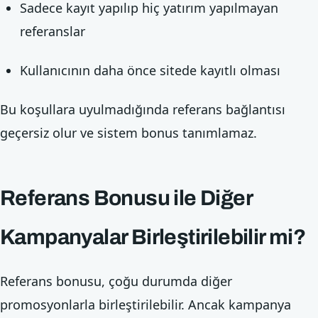
Sadece kayıt yapılıp hiç yatırım yapılmayan
referanslar
Kullanıcının daha önce sitede kayıtlı olması
Bu koşullara uyulmadığında referans bağlantısı
geçersiz olur ve sistem bonus tanımlamaz.
Referans Bonusu ile Diğer
Kampanyalar Birleştirilebilir mi?
Referans bonusu, çoğu durumda diğer
promosyonlarla birleştirilebilir. Ancak kampanya