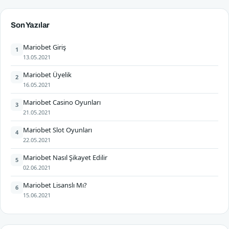
Son Yazılar
Mariobet Giriş
1
13.05.2021
Mariobet Üyelik
2
16.05.2021
Mariobet Casino Oyunları
3
21.05.2021
Mariobet Slot Oyunları
4
22.05.2021
Mariobet Nasıl Şikayet Edilir
5
02.06.2021
Mariobet Lisanslı Mı?
6
15.06.2021