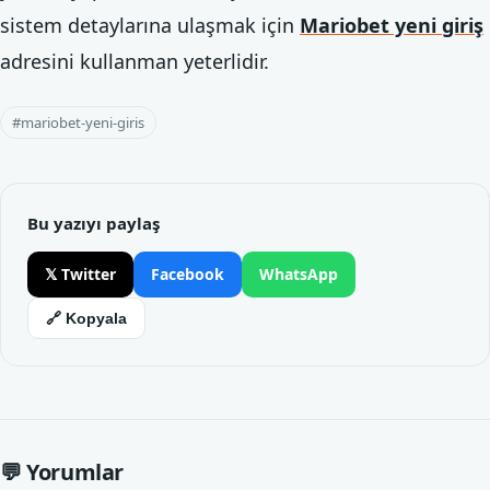
sistem detaylarına ulaşmak için
Mariobet yeni giriş
adresini kullanman yeterlidir.
#mariobet-yeni-giris
Bu yazıyı paylaş
𝕏 Twitter
Facebook
WhatsApp
🔗 Kopyala
💬 Yorumlar