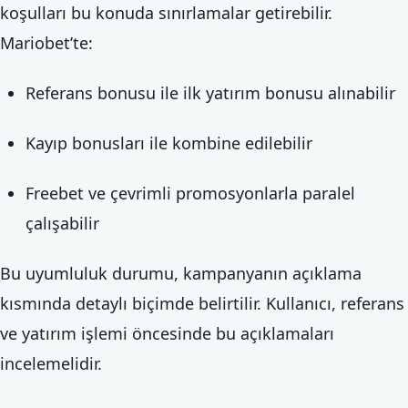
koşulları bu konuda sınırlamalar getirebilir.
Mariobet’te:
Referans bonusu ile ilk yatırım bonusu alınabilir
Kayıp bonusları ile kombine edilebilir
Freebet ve çevrimli promosyonlarla paralel
çalışabilir
Bu uyumluluk durumu, kampanyanın açıklama
kısmında detaylı biçimde belirtilir. Kullanıcı, referans
ve yatırım işlemi öncesinde bu açıklamaları
incelemelidir.