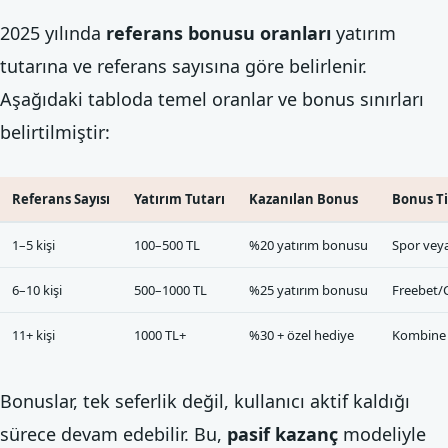
2025 yılında
referans bonusu oranları
yatırım
tutarına ve referans sayısına göre belirlenir.
Aşağıdaki tabloda temel oranlar ve bonus sınırları
belirtilmiştir:
Referans Sayısı
Yatırım Tutarı
Kazanılan Bonus
Bonus Ti
1–5 kişi
100–500 TL
%20 yatırım bonusu
Spor veya
6–10 kişi
500–1000 TL
%25 yatırım bonusu
Freebet/
11+ kişi
1000 TL+
%30 + özel hediye
Kombine 
Bonuslar, tek seferlik değil, kullanıcı aktif kaldığı
sürece devam edebilir. Bu,
pasif kazanç
modeliyle