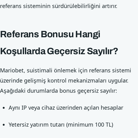
referans sisteminin sürdürülebilirliğini artırır.
Referans Bonusu Hangi
Koşullarda Geçersiz Sayılır?
Mariobet, suistimali önlemek için referans sistemi
üzerinde gelişmiş kontrol mekanizmaları uygular.
Aşağıdaki durumlarda bonus geçersiz sayılır:
Aynı IP veya cihaz üzerinden açılan hesaplar
Yetersiz yatırım tutarı (minimum 100 TL)