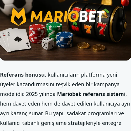
Referans bonusu
, kullanıcıların platforma yeni
üyeler kazandırmasını teşvik eden bir kampanya
modelidir. 2025 yılında
Mariobet referans sistemi
,
hem davet eden hem de davet edilen kullanıcıya ayrı
ayrı kazanç sunar. Bu yapı, sadakat programları ve
kullanıcı tabanlı genişleme stratejileriyle entegre