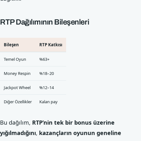
RTP Dağılımının Bileşenleri
Bileşen
RTP Katkısı
Temel Oyun
%63+
Money Respin
%18–20
Jackpot Wheel
%12–14
Diğer Özellikler
Kalan pay
Bu dağılım,
RTP’nin tek bir bonus üzerine
yığılmadığını
,
kazançların oyunun geneline