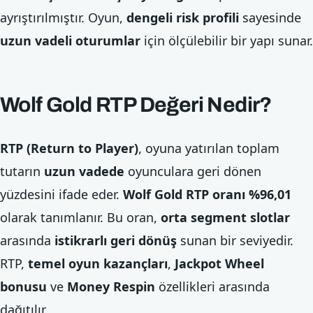
ayrıştırılmıştır. Oyun,
dengeli risk profili
sayesinde
uzun vadeli oturumlar
için ölçülebilir bir yapı sunar.
Wolf Gold RTP Değeri Nedir?
RTP (Return to Player)
, oyuna yatırılan toplam
tutarın
uzun vadede
oyunculara geri dönen
yüzdesini ifade eder.
Wolf Gold RTP oranı %96,01
olarak tanımlanır. Bu oran,
orta segment slotlar
arasında
istikrarlı geri dönüş
sunan bir seviyedir.
RTP,
temel oyun kazançları
,
Jackpot Wheel
bonusu
ve
Money Respin
özellikleri arasında
dağıtılır.