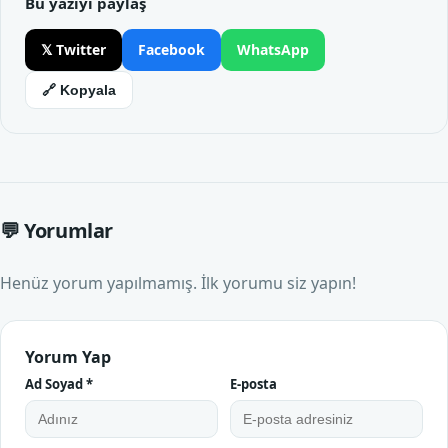
Bu yazıyı paylaş
𝕏 Twitter
Facebook
WhatsApp
🔗 Kopyala
💬 Yorumlar
Henüz yorum yapılmamış. İlk yorumu siz yapın!
Yorum Yap
Ad Soyad *
E-posta