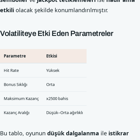
etkili
olacak şekilde konumlandırılmıştır.
Volatiliteye Etki Eden Parametreler
Parametre
Etkisi
Hit Rate
Yüksek
Bonus Sıklığı
Orta
Maksimum Kazanç
x2500 bahis
Kazanç Aralığı
Düşük–Orta ağırlıklı
Bu tablo, oyunun
düşük dalgalanma
ile
istikrar