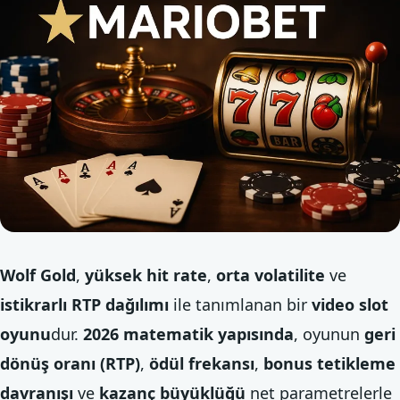
Wolf Gold
,
yüksek hit rate
,
orta volatilite
ve
istikrarlı RTP dağılımı
ile tanımlanan bir
video slot
oyunu
dur.
2026 matematik yapısında
, oyunun
geri
dönüş oranı (RTP)
,
ödül frekansı
,
bonus tetikleme
davranışı
ve
kazanç büyüklüğü
net parametrelerle